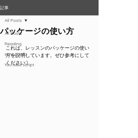
記事
All Posts
パッケージの使い方
All Posts
Reading
これは、レッスンのパッケージの使い
school info
方を説明しています。ぜひ参考にして
ください:)
YouTube script